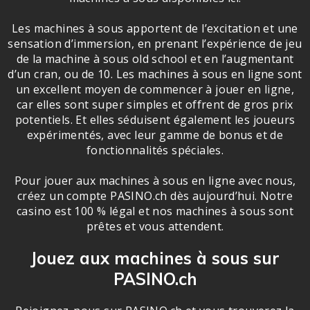
Les machines à sous apportent de l’excitation et une
sensation d’immersion, en prenant l’expérience de jeu
de la machine à sous old school et en l’augmentant
d’un cran, ou de 10. Les machines à sous en ligne sont
un excellent moyen de commencer à jouer en ligne,
car elles sont super simples et offrent de gros prix
potentiels. Et elles séduisent également les joueurs
expérimentés, avec leur gamme de bonus et de
fonctionnalités spéciales.
Pour jouer aux machines à sous en ligne avec nous,
créez un compte PASINO.ch dès aujourd’hui. Notre
casino est 100 % légal et nos machines à sous sont
prêtes et vous attendent.
Jouez aux machines à sous sur
PASINO.ch