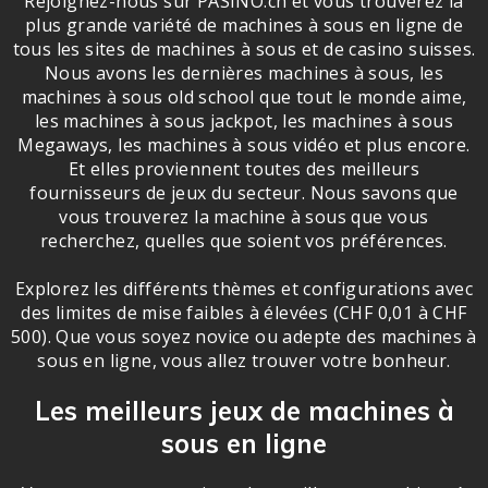
Rejoignez-nous sur PASINO.ch et vous trouverez la
plus grande variété de machines à sous en ligne de
tous les sites de machines à sous et de casino suisses.
Nous avons les dernières machines à sous, les
machines à sous old school que tout le monde aime,
les machines à sous jackpot, les machines à sous
Megaways, les machines à sous vidéo et plus encore.
Et elles proviennent toutes des meilleurs
fournisseurs de jeux du secteur. Nous savons que
vous trouverez la machine à sous que vous
recherchez, quelles que soient vos préférences.
Explorez les différents thèmes et configurations avec
des limites de mise faibles à élevées (CHF 0,01 à CHF
500). Que vous soyez novice ou adepte des machines à
sous en ligne, vous allez trouver votre bonheur.
Les meilleurs jeux de machines à
sous en ligne