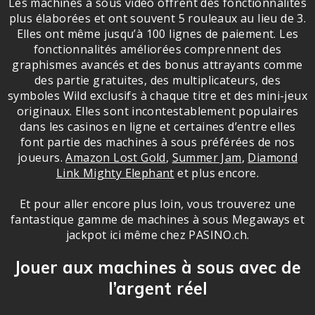
Les machines à sous vidéo offrent des fonctionnalités
plus élaborées et ont souvent 5 rouleaux au lieu de 3.
Elles ont même jusqu’à 100 lignes de paiement. Les
fonctionnalités améliorées comprennent des
graphismes avancés et des bonus attrayants comme
des partie gratuites, des multiplicateurs, des
symboles Wild exclusifs à chaque titre et des mini-jeux
originaux. Elles sont incontestablement populaires
dans les casinos en ligne et certaines d’entre elles
font partie des machines à sous préférées de nos
joueurs.
Amazon Lost Gold
,
Summer Jam
,
Diamond
Link Mighty Elephant
et plus encore.
Et pour aller encore plus loin, vous trouverez une
fantastique gamme de machines à sous Megaways et
jackpot ici même chez PASINO.ch.
Jouer aux machines à sous avec de
l’argent réel