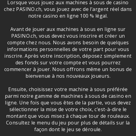
Lorsque vous jouez aux machines à sous de casino
chez PASINO.ch, vous jouez avec de l’argent réel dans
notre casino en ligne 100 % légal.
Avant de jouer aux machines à sous en ligne sur
PASINO.ch, vous devez vous inscrire et créer un
compte chez nous. Nous avons besoin de quelques
informations personnelles de votre part pour vous
inscrire. Après votre inscription, déposez simplement
des fonds sur votre compte et vous pourrez
commencer à jouer. Nous offrons même un bonus de
bienvenue à nos nouveaux joueurs.
Ensuite, choisissez votre machine à sous préférée
parmi notre gamme de machines à sous de casino en
ligne. Une fois que vous êtes de la partie, vous devez
sélectionner la mise de votre choix, c’est-à-dire le
montant que vous misez à chaque tour de rouleaux.
Consultez le menu du jeu pour plus de détails sur la
façon dont le jeu se déroule.