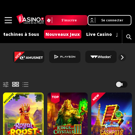
S'inscrire
Se connecter
Machines à Sous
Nouveaux Jeux
Live Casino
Jeux de