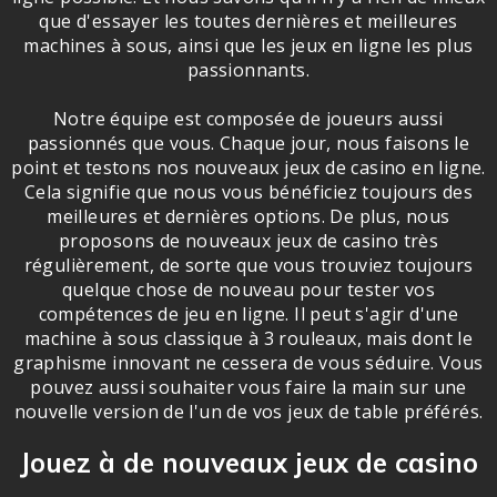
que d'essayer les toutes dernières et meilleures
machines à sous, ainsi que les jeux en ligne les plus
passionnants.
Notre équipe est composée de joueurs aussi
passionnés que vous. Chaque jour, nous faisons le
point et testons nos nouveaux jeux de casino en ligne.
Cela signifie que nous vous bénéficiez toujours des
meilleures et dernières options. De plus, nous
proposons de nouveaux jeux de casino très
régulièrement, de sorte que vous trouviez toujours
quelque chose de nouveau pour tester vos
compétences de jeu en ligne. Il peut s'agir d'une
machine à sous classique à 3 rouleaux, mais dont le
graphisme innovant ne cessera de vous séduire. Vous
pouvez aussi souhaiter vous faire la main sur une
nouvelle version de l'un de vos jeux de table préférés.
Jouez à de nouveaux jeux de casino