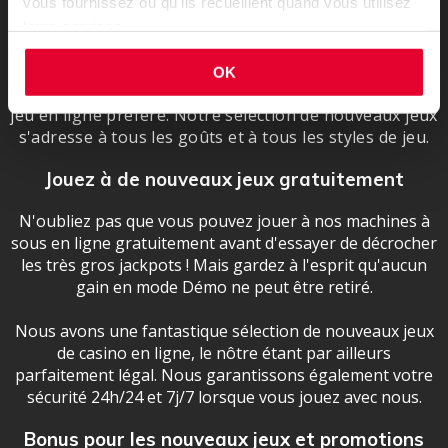
vous fournissez ou qu'ils recueillent quand vous utilisez
Nous mettons régulièrement à jour notre liste de
leurs services.
nouvelles machines à sous, afin que vous ayez
largement le choix d'essayer de nouveaux formats de
OK
machines à sous ou de vous en tenir à votre style de
jeu en ligne préféré. Notre sélection de nouveaux jeux
s'adresse à tous les goûts et à tous les styles de jeu.
Jouez à de nouveaux jeux gratuitement
N'oubliez pas que vous pouvez jouer à nos machines à
sous en ligne gratuitement avant d'essayer de décrocher
les très gros jackpots ! Mais gardez à l'esprit qu'aucun
gain en mode Démo ne peut être retiré.
Nous avons une fantastique sélection de nouveaux jeux
de casino en ligne, le nôtre étant par ailleurs
parfaitement légal. Nous garantissons également votre
sécurité 24h/24 et 7j/7 lorsque vous jouez avec nous.
Bonus pour les nouveaux jeux et promotions