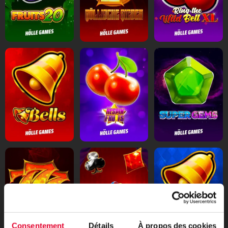
Consentement
Détails
À propos des cookies