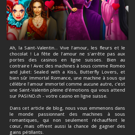
Ah, la Saint-Valentin… Vive l'amour, les fleurs et le
chocolat ! La fête de l'amour ne s'arrête pas aux
portes des casinos en ligne suisses. Bien au
contraire ! Avec des machines à sous comme Romeo
and Juliet: Sealed with a Kiss, Butterfly Lovers, et
bien sûr Immortal Romance, une machine à sous qui
célèbre l'amour immortel comme aucune autre, c’est
une Saint-Valentin pleine d’émotions qui vous attend
sur PASINO.ch - votre casino en ligne suisse.
Dans cet article de blog, nous vous emmenons dans
le monde passionnant des machines à sous
romantiques, qui non seulement réchauffent le
cœur, mais offrent aussi la chance de gagner des
gains pétillants.