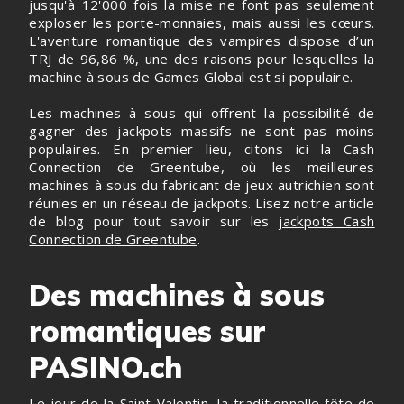
jusqu'à 12'000 fois la mise ne font pas seulement
exploser les porte-monnaies, mais aussi les cœurs.
L'aventure romantique des vampires dispose d’un
TRJ de 96,86 %, une des raisons pour lesquelles la
machine à sous de Games Global est si populaire.
Les machines à sous qui offrent la possibilité de
gagner des jackpots massifs ne sont pas moins
populaires. En premier lieu, citons ici la Cash
Connection de Greentube, où les meilleures
machines à sous du fabricant de jeux autrichien sont
réunies en un réseau de jackpots. Lisez notre article
de blog pour tout savoir sur les
jackpots Cash
Connection de Greentube
.
Des machines à sous
romantiques sur
PASINO.ch
Le jour de la Saint-Valentin, la traditionnelle fête de