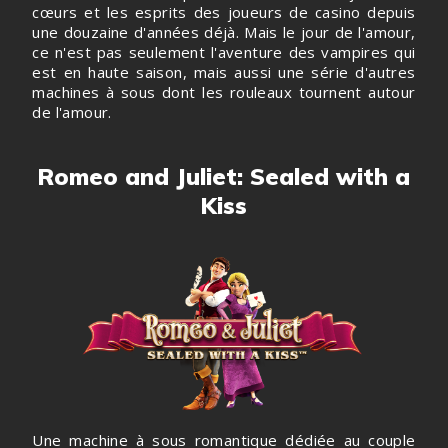
cœurs et les esprits des joueurs de casino depuis
une douzaine d'années déjà. Mais le jour de l'amour,
ce n'est pas seulement l'aventure des vampires qui
est en haute saison, mais aussi une série d'autres
machines à sous dont les rouleaux tournent autour
de l'amour.
Romeo and Juliet: Sealed with a
Kiss
Une machine à sous romantique dédiée au couple