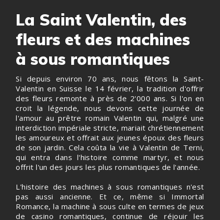
La Saint Valentin, des
fleurs et des machines
à sous romantiques
Si depuis environ 70 ans, nous fêtons la Saint-
Valentin en Suisse le 14 février, la tradition d'offrir
des fleurs remonte à près de 2'000 ans. Si l'on en
croit la légende, nous devons cette journée de
l'amour au prêtre romain Valentin qui, malgré une
interdiction impériale stricte, mariait chrétiennement
les amoureux et offrait aux jeunes époux des fleurs
de son jardin. Cela coûta la vie à Valentin de Terni,
qui entra dans l'histoire comme martyr, et nous
offrit l'un des jours les plus romantiques de l'année.
L'histoire des machines à sous romantiques n'est
pas aussi ancienne. Et ce, même si Immortal
Romance, la machine à sous culte en termes de jeux
de casino romantiques, continue de réjouir les