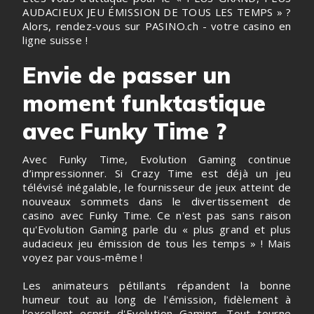
AUDACIEUX JEU ÉMISSION DE TOUS LES TEMPS » ?
Alors, rendez-vous sur PASINO.ch - votre casino en
ligne suisse !
Envie de passer un
moment funktastique
avec Funky Time ?
Avec Funky Time, Evolution Gaming continue
d’impressionner. Si Crazy Time est déjà un jeu
télévisé inégalable, le fournisseur de jeux atteint de
nouveaux sommets dans le divertissement de
casino avec Funky Time. Ce n'est pas sans raison
qu'Evolution Gaming parle du « plus grand et plus
audacieux jeu émission de tous les temps » ! Mais
voyez par vous-même !
Les animateurs pétillants répandent la bonne
humeur tout au long de l'émission, fidèlement à
l’excellent esprit d'Evolution Gaming. Tout tourne