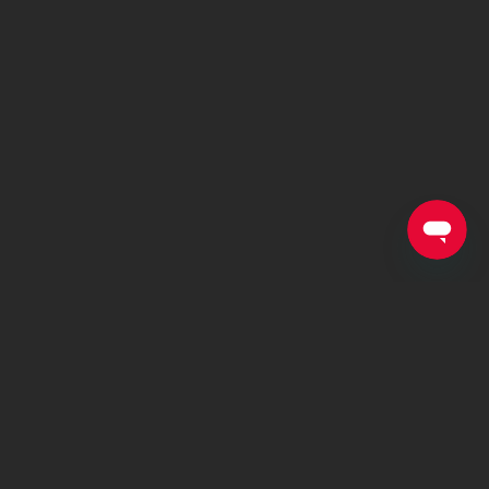
Jouez aux jeux PASINO.CH sur Android, iOS, tablette, Mac ou PC !