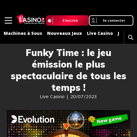
S'inscrire
Se connecter
Machines à Sous
Nouveaux Jeux
Live Casino
Jeux de 
Funky Time : le jeu
émission le plus
spectaculaire de tous les
temps !
Live Casino | 20/07/2023