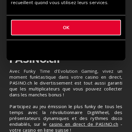
recueillent quand vous utilisez leurs services.
innovants de GameArt
. Découvrez tout ce qu’il y a à
savoir sur les meilleures machines à sous GameArt
comme Lucky Coins ou Striking Joker sur le blog de
PASINO.ch.
OK
Vivez un moment
funktastique sur
PASINO.ch
Avec Funky Time d'Evolution Gaming, vivez un
moment funktastique dans votre casino en direct,
PASINO.ch le divertissement est tout aussi garanti
que les multiplicateurs que vous pouvez collecter
dans les manches bonus !
Participez au jeu émission le plus funky de tous les
temps avec la révolutionnaire DigiWheel, des
présentateurs dynamiques et des rythmes disco
endiablés, sur le
casino en direct de PASINO.ch
-
votre casino en ligne suisse !