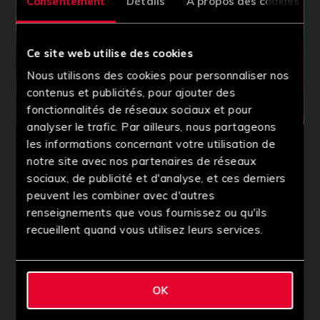
Consentement
Détails
À propos des cookies
Ce site web utilise des cookies
Nous utilisons des cookies pour personnaliser nos
contenus et publicités, pour ajouter des
fonctionnalités de réseaux sociaux et pour
analyser le trafic. Par ailleurs, nous partageons
les informations concernant votre utilisation de
Les machines à sous de la série Almighty Jackpot de
Greentube impressionnent au premier coup d'œil
notre site avec nos partenaires de réseaux
par leur design exceptionnel, mais il vaut la peine d'y
sociaux, de publicité et d'analyse, et ces derniers
jeter un second coup d'œil. En effet, cinq jackpots
peuvent les combiner avec d'autres
vous attendent sur ces machines à sous. Les gains
renseignements que vous fournissez ou qu'ils
vont de x20 pour le mini jackpot à x1’000 pour le
recueillent quand vous utilisez leurs services.
grand jackpot.
Bien entendu, la machine à sous Almighty Jackpot
est également accompagnée de tours gratuits et de
la célèbre fonction Gamble de Greentube.
OK
Fonctionnalité Hold the Jackpot de