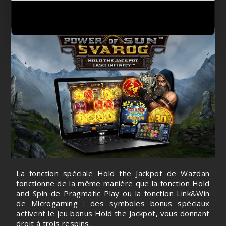
Wazdan
La fonction spéciale Hold the Jackpot de Wazdan
fonctionne de la même manière que la fonction Hold
and Spin de Pragmatic Play ou la fonction Link&Win
de Microgaming : des symboles bonus spéciaux
activent le jeu bonus Hold the Jackpot, vous donnant
droit à trois respins.