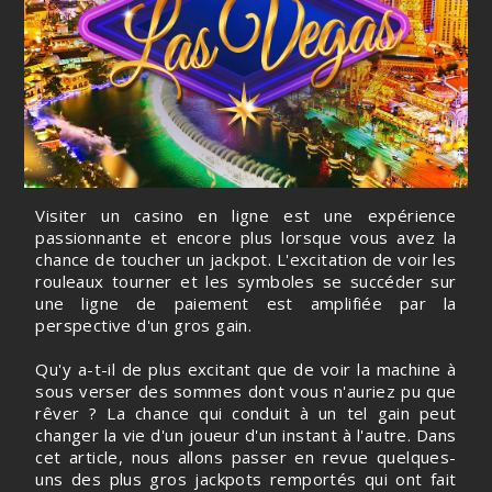
Visiter un casino en ligne est une expérience
passionnante et encore plus lorsque vous avez la
chance de toucher un jackpot. L'excitation de voir les
rouleaux tourner et les symboles se succéder sur
une ligne de paiement est amplifiée par la
perspective d'un gros gain.
Qu'y a-t-il de plus excitant que de voir la machine à
sous verser des sommes dont vous n'auriez pu que
rêver ? La chance qui conduit à un tel gain peut
changer la vie d'un joueur d'un instant à l'autre. Dans
cet article, nous allons passer en revue quelques-
uns des plus gros jackpots remportés qui ont fait