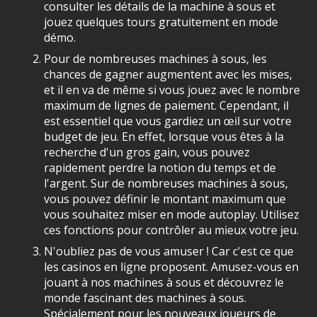
consulter les détails de la machine à sous et
jouez quelques tours gratuitement en mode
démo.
Pour de nombreuses machines à sous, les
chances de gagner augmentent avec les mises,
et il en va de même si vous jouez avec le nombre
maximum de lignes de paiement. Cependant, il
est essentiel que vous gardiez un œil sur votre
budget de jeu. En effet, lorsque vous êtes à la
recherche d'un gros gain, vous pouvez
rapidement perdre la notion du temps et de
l'argent. Sur de nombreuses machines à sous,
vous pouvez définir le montant maximum que
vous souhaitez miser en mode autoplay. Utilisez
ces fonctions pour contrôler au mieux votre jeu.
N'oubliez pas de vous amuser ! Car c'est ce que
les casinos en ligne proposent. Amusez-vous en
jouant à nos machines à sous et découvrez le
monde fascinant des machines à sous.
Spécialement pour les nouveaux joueurs de