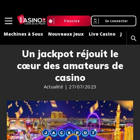
S'inscrire
Se connecter
Machines à Sous
Nouveaux Jeux
Live Casino
Jeux de 
Un jackpot réjouit le
cœur des amateurs de
casino
Actualité | 27/07/2023