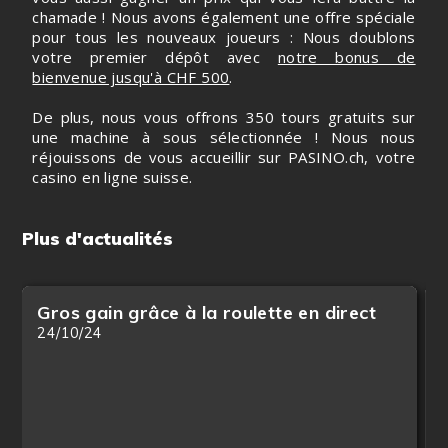
chamade ! Nous avons également une offre spéciale
pour tous les nouveaux joueurs : Nous doublons
votre premier dépôt avec
notre bonus de
bienvenue jusqu'à CHF 500
.
De plus, nous vous offrons 350 tours gratuits sur
une machine à sous sélectionnée ! Nous nous
réjouissons de vous accueillir sur PASINO.ch, votre
casino en ligne suisse.
Plus d'actualités
Gros gain grâce à la roulette en direct
24/10/24