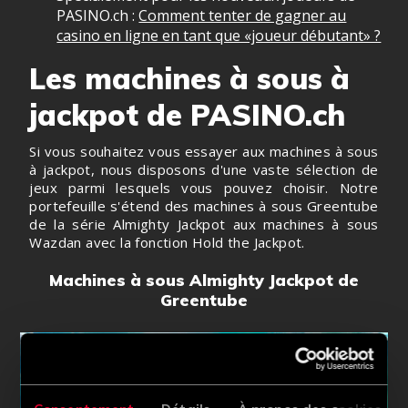
PASINO.ch :
Comment tenter de gagner au
casino en ligne en tant que «joueur débutant» ?
Les machines à sous à
jackpot de PASINO.ch
Si vous souhaitez vous essayer aux machines à sous
à jackpot, nous disposons d'une vaste sélection de
jeux parmi lesquels vous pouvez choisir. Notre
portefeuille s'étend des machines à sous Greentube
de la série Almighty Jackpot aux machines à sous
Wazdan avec la fonction Hold the Jackpot.
Machines à sous Almighty Jackpot de
Greentube