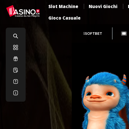
Slot Machine
Nuovi Giochi
Gioco Casuale