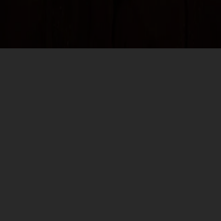
Gioca su PASINO.ch tramite Android, iOS, cellulare, tablet, Mac o PC!
Approfitta di una serie di metodi di pagamento online affidabili e sicuri
al 100%.