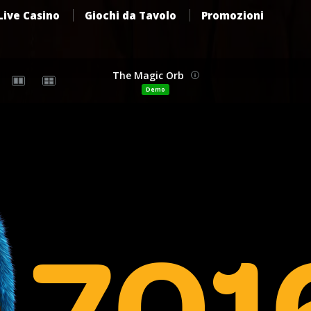
Live Casino
Giochi da Tavolo
Promozioni
The Magic Orb
Demo