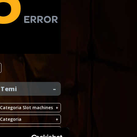
-
Temi
Categoria
Slot machines
+
Categoria
+
Categoria
prize-drops-igt
+