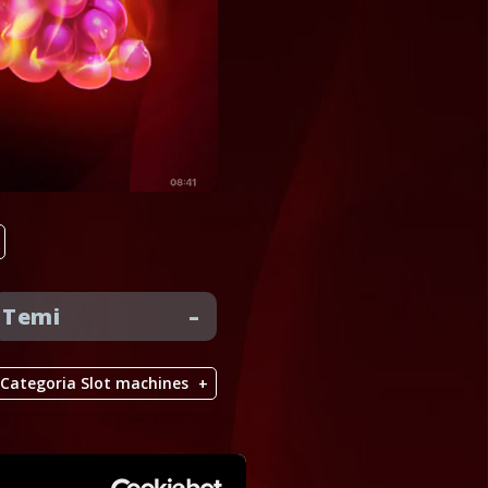
-
Temi
Categoria
Slot machines
+