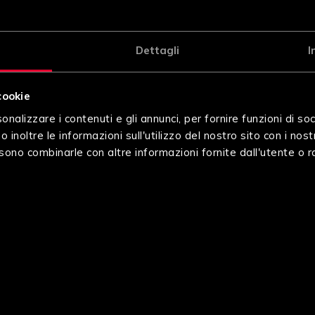
Dettagli
I
cookie
onalizzare i contenuti e gli annunci, per fornire funzioni di so
 inoltre le informazioni sull'utilizzo del nostro sito con i nost
sono combinarle con altre informazioni fornite dall'utente o rac