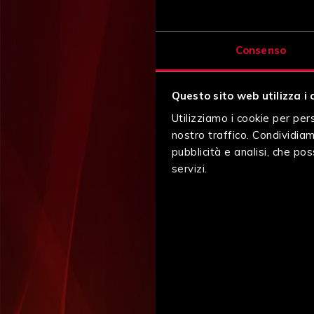
Consenso
Questo sito web utilizza i 
Utilizziamo i cookie per pers
nostro traffico. Condividiamo
pubblicità e analisi, che pos
servizi.