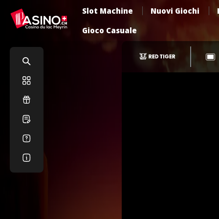
Slot Machine
Nuovi Giochi
Gioco Casuale