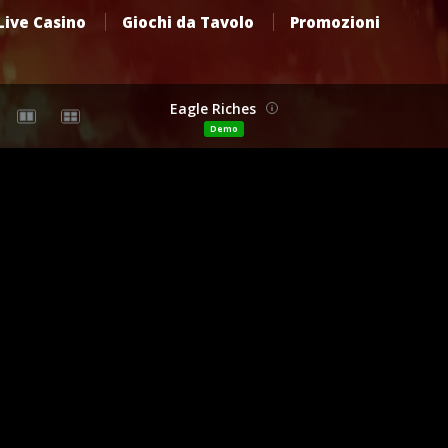
Live Casino
Giochi da Tavolo
Promozioni
Eagle Riches
Demo