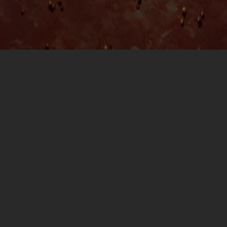
Gioca su PASINO.ch tramite Android, iOS, cellulare, tablet, Mac o PC!
Approfitta di una serie di metodi di pagamento online affidabili e sicuri
al 100%.