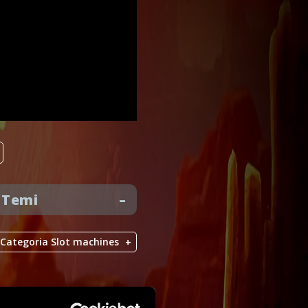
-
Temi
Categoria
Slot machines
+