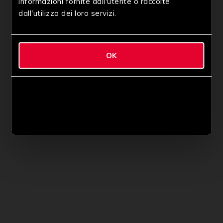
informazioni fornite dall'utente o raccolte
dall'utilizzo dei loro servizi.
OK