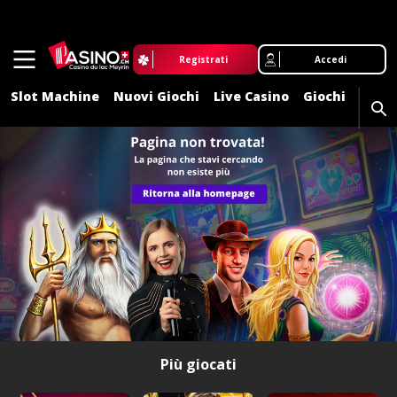
Registrati
Accedi
Slot Machine
Nuovi Giochi
Live Casino
Giochi da Tav
Più giocati