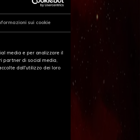
nformazioni sui cookie
cial media e per analizzare il
ri partner di social media,
colte dall'utilizzo dei loro