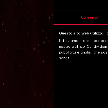
Consenso
Questo sito web utilizza i 
Utilizziamo i cookie per pers
nostro traffico. Condividiamo
pubblicità e analisi, che pos
servizi.