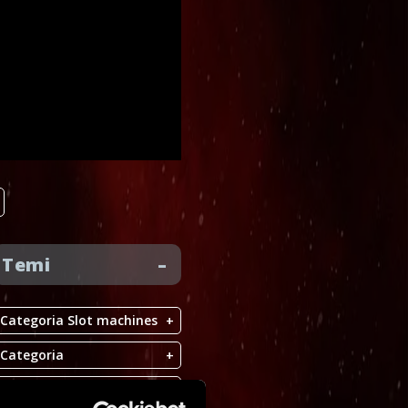
-
Temi
Categoria
Slot machines
+
Categoria
+
Categoria
Wazdan
+