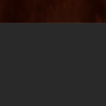
Gioca su PASINO.ch tramite Android, iOS, cellulare, tablet, Mac o PC!
Approfitta di una serie di metodi di pagamento online affidabili e sicuri
al 100%.