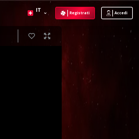
IT
Registrati
Accedi