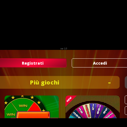
Registrati
Accedi
-
Più giochi