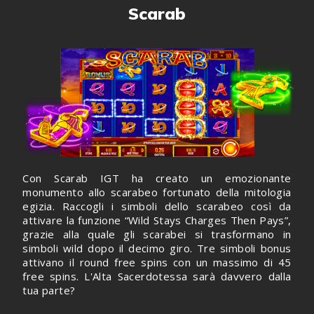
Scarab
Con Scarab IGT ha creato un emozionante
monumento allo scarabeo fortunato della mitologia
egizia. Raccogli i simboli dello scarabeo così da
attivare la funzione “Wild Stays Charges Then Pays”,
grazie alla quale gli scarabei si trasformano in
simboli wild dopo il decimo giro. Tre simboli bonus
attivano il round free spins con un massimo di 45
free spins. L'Alta Sacerdotessa sarà davvero dalla
tua parte?