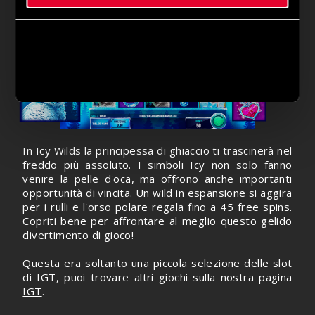
In Icy Wilds la principessa di ghiaccio ti trascinerà nel
freddo più assoluto. I simboli Icy non solo fanno
venire la pelle d'oca, ma offrono anche importanti
opportunità di vincita. Un wild in espansione si aggira
per i rulli e l'orso polare regala fino a 45 free spins.
Copriti bene per affrontare al meglio questo gelido
divertimento di gioco!
Questa era soltanto una piccola selezione delle slot
di IGT, puoi trovare altri giochi sulla nostra pagina
IGT
.