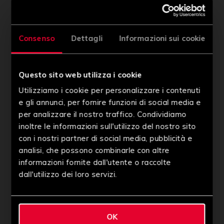
Cash Eruption
Consenso
Dettagli
Informazioni sui cookie
Questo sito web utilizza i cookie
Utilizziamo i cookie per personalizzare i contenuti
e gli annunci, per fornire funzioni di social media e
per analizzare il nostro traffico. Condividiamo
Un potenziale di vincita esplosivo ti attende con la
inoltre le informazioni sull'utilizzo del nostro sito
slot Cash Eruption! Durante il round free spins i
con i nostri partner di social media, pubblicità e
simboli Jumbo possono diffondersi sui rulli e
innescare importanti possibilità di vincita. Sei palle di
analisi, che possono combinarle con altre
fuoco attivano il Cash Eruption Bonus, il cui scopo è
informazioni fornite dall'utente o raccolte
quello di raccogliere 15 palle di fuoco e aggiudicarsi
dall'utilizzo dei loro servizi.
il grande premio!
Icy Wilds
OK