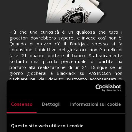
Più che una curiosità è un qualcosa che tutti i
giocatori dovrebbero sapere, e invece così non è.
Quando di mezzo c’è il Blackjack spesso si fa
confusione: l’obiettivo del giocatore non è quello di
fare 21 quanto battere il banco. Statisticamente
soltanto una piccola percentuale di partite ha
portato alla realizzazione di un 21. Dunque se un
giorno giocherai a Blackjack su PASINO.ch non
rischiare più del dovuto; piuttosto accontentati di
superare il tuo diretto avversario, ossia il banco.
La partita di poker più
Consenso
Dettagli
Informazioni sui cookie
lunga di sempre
La partita di poker più lunga di sempre è durata 8
Questo sito web utilizza i cookie
anni, 5 mesi e 3 giorni e si è giocata nel saloon Bird