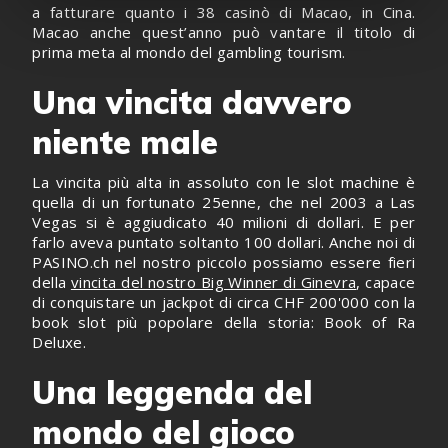
a fatturare quanto i 38 casinò di Macao, in Cina.
Macao anche quest’anno può vantare il titolo di
prima meta al mondo del gambling tourism.
Una vincita davvero
niente male
La vincita più alta in assoluto con le slot machine è
quella di un fortunato 25enne, che nel 2003 a Las
Vegas si è aggiudicato 40 milioni di dollari. E per
farlo aveva puntato soltanto 100 dollari. Anche noi di
PASINO.ch nel nostro piccolo possiamo essere fieri
della
vincita del nostro Big Winner di Ginevra
, capace
di conquistare un jackpot di circa CHF 200'000 con la
book slot più popolare della storia: Book of Ra
Deluxe.
Una leggenda del
mondo del gioco