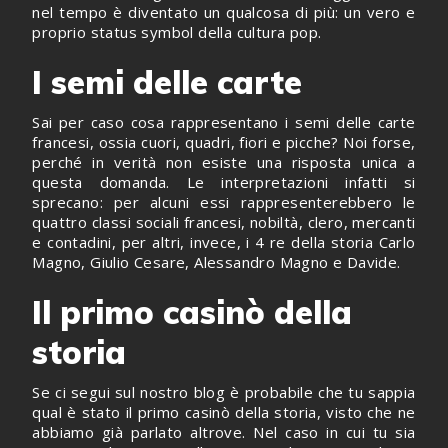
nel tempo è diventato un qualcosa di più: un vero e
proprio status symbol della cultura pop.
I semi delle carte
Sai per caso cosa rappresentano i semi delle carte
francesi, ossia cuori, quadri, fiori e picche? Noi forse,
perché in verità non esiste una risposta unica a
questa domanda. Le interpretazioni infatti si
sprecano: per alcuni essi rappresenterebbero le
quattro classi sociali francesi, nobiltà, clero, mercanti
e contadini, per altri, invece, i 4 re della storia Carlo
Magno, Giulio Cesare, Alessandro Magno e Davide.
Il primo casinò della
storia
Se ci segui sul nostro blog è probabile che tu sappia
qual è stato il primo casinò della storia, visto che ne
abbiamo già parlato altrove. Nel caso in cui tu sia