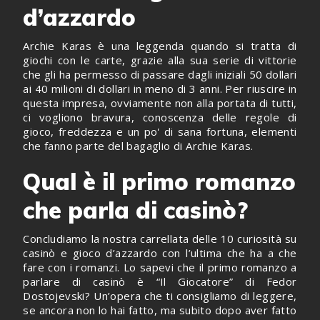
d’azzardo
Archie Karas è una leggenda quando si tratta di
giochi con le carte, grazie alla sua serie di vittorie
che gli ha permesso di passare dagli iniziali 50 dollari
ai 40 milioni di dollari in meno di 3 anni. Per riuscire in
questa impresa, ovviamente non alla portata di tutti,
ci vogliono bravura, conoscenza delle regole di
gioco, freddezza e un po' di sana fortuna, elementi
che fanno parte del bagaglio di Archie Karas.
Qual è il primo romanzo
che parla di casinò?
Concludiamo la nostra carrellata delle 10 curiosità su
casinò e gioco d’azzardo con l’ultima che ha a che
fare con i romanzi. Lo sapevi che il primo romanzo a
parlare di casinò è “Il Giocatore” di Fedor
Dostojevski? Un’opera che ti consigliamo di leggere,
se ancora non lo hai fatto, ma subito dopo aver fatto