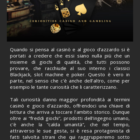
Quando si pensa al casinò e al gioco d’azzardo si è
portati a credere che essi siano nulla più che un
insieme di giochi di qualità, che tutti possono
provare, che racchiude al suo interno i classici
Blackjack, slot machine e poker. Questo è vero in
parte, nel senso che c’è anche dell’altro, come per
esempio le tante curiosità che li caratterizzano.
Tali curiosità danno maggior profondità ai termini
casinò e gioco d’azzardo, offrendoci una chiave di
lettura che arriva a toccare l’ambito storico. Dunque
oltre ai “freddi giochi”, prodotti dell’ingegno umano,
c’è anche la “calda umanità”, che nel tempo,
attraverso le sue gesta, si è resa protagonista di
fatti talvolta strani che qui raggrupperemo sotto