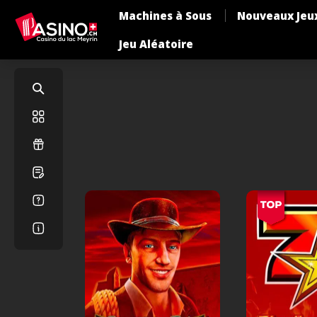
Machines à Sous
Nouveaux Jeu
Jeu Aléatoire