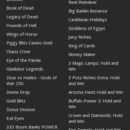
Reel Reindeer
Book of Dead
Big Bankin Bonanza
Legacy of Dead
Caribbean Holidays
Hounds of Hell
Goddess of Egypt
Wings of Horus
Juicy Riches
Piggy Blitz Casino Gold
King of Cards
Chaos Crew
Money Maker
Eye of the Panda
3 Magic Lamps: Hold and
Gladiator Legends
Win
Zeus vs Hades - Gods of
3 Pots Riches Extra: Hold
War 250
and Win
Divine Drop
Arizona Heist Hold and Win
Gold Blitz
Buffalo Power 2: Hold and
Win
Donut Division
Crown and Diamonds: Hold
Evil Eyes
and Win
333 Boom Banks POWER
Fire Temple: Hold and Win