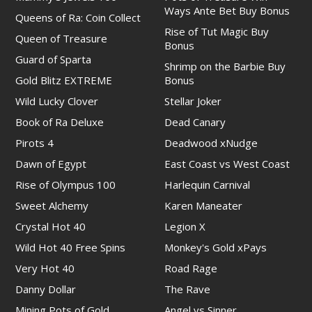
Enfin, la mise n'influence jamais le résultat des
soigneusement testés et approuvés par des
Ways Ante Bet Buy Bonus
paiements encore moins fréquents.
quelle position des rouleaux. Celui-ci détermine le
combinaisons gagnantes, mais seulement le
Queens of Ra: Coin Collect
laboratoires de test reconnus par la
résultat de la rotation des rouleaux à l'aide de
montant absolu.
Rise of Tut Magic Buy
réglementation suisse.
Queen of Treasure
séries de chiffres générées de manière aléatoire.
Bonus
La volatilité des machines à sous est un facteur clé
Guard of Sparta
à prendre en compte selon votre budget de jeu.
Shrimp on the Barbie Buy
Pour les budgets limités qui souhaitent prolonger
Gold Blitz EXTREME
Bonus
leur plaisir de jeu, les machines à sous à faible
volatilité sont plus adaptées, car elles offrent des
Wild Lucky Clover
Stellar Joker
gains plus fréquents, mais de moindre valeur. En
Book of Ra Deluxe
Dead Canary
revanche, si vous pouvez supporter de longues
périodes sans gains, les machines à sous à haute
Pirots 4
Deadwood xNudge
volatilité peuvent être plus intéressantes, car elles
Dawn of Egypt
East Coast vs West Coast
offrent la possibilité de remporter des gains plus
substantiels, bien que moins fréquents.
Rise of Olympus 100
Harlequin Carnival
Sweet Alchemy
Karen Maneater
Crystal Hot 40
Legion X
Wild Hot 40 Free Spins
Monkey's Gold xPays
Very Hot 40
Road Rage
Danny Dollar
The Rave
Mining Pots of Gold
Angel vs Sinner