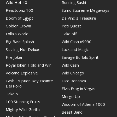
Wild Hot 40
Running Sushi
Reactoonz 100
Sumo Supreme Megaways
Doom of Egypt
Da Vinci's Treasure
Golden Crown
Yeti Quest
Lolla's World
Take off!
Big Bass Splash
Wild Cash x9990
Sizzling Hot Deluxe
Luck and Magic
Fire Joker
Savage Buffalo Spirit
Royal Joker: Hold and Win
Wild Cash
Volcano Explosive
Wild Chicago
Cash Eruption Rey Picante
Dice Bonanza
Del Pollo
Elvis Frog in Vegas
Take 5
Merge Up
100 Stunning Fruits
Wisdom of Athena 1000
Mighty Wild: Gorilla
Beast Band