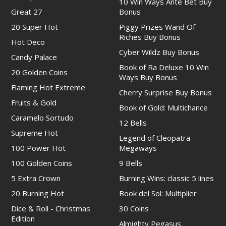
10 Win Ways Ante Bet Buy
Great 27
Bonus
20 Super Hot
Piggy Prizes Wand Of
Riches Buy Bonus
Hot Deco
Cyber Wildz Buy Bonus
Candy Palace
Book of Ra Deluxe 10 Win
20 Golden Coins
Ways Buy Bonus
Flaming Hot Extreme
Cherry Surprise Buy Bonus
Fruits & Gold
Book of Gold: Multichance
Caramelo Sortudo
12 Bells
Supreme Hot
Legend of Cleopatra
100 Power Hot
Megaways
100 Golden Coins
9 Bells
5 Extra Crown
Burning Wins: classic 5 lines
20 Burning Hot
Book del Sol: Multiplier
Dice & Roll - Christmas
30 Coins
Edition
Almighty Pegasus