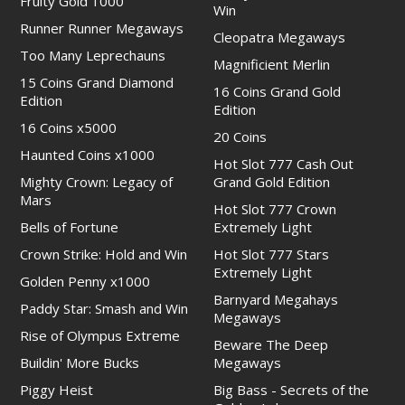
Fruity Gold 1000
Win
Runner Runner Megaways
Cleopatra Megaways
Too Many Leprechauns
Magnificient Merlin
15 Coins Grand Diamond
16 Coins Grand Gold
Edition
Edition
16 Coins x5000
20 Coins
Haunted Coins x1000
Hot Slot 777 Cash Out
Mighty Crown: Legacy of
Grand Gold Edition
Mars
Hot Slot 777 Crown
Bells of Fortune
Extremely Light
Crown Strike: Hold and Win
Hot Slot 777 Stars
Extremely Light
Golden Penny x1000
Barnyard Megahays
Paddy Star: Smash and Win
Megaways
Rise of Olympus Extreme
Beware The Deep
Buildin' More Bucks
Megaways
Piggy Heist
Big Bass - Secrets of the