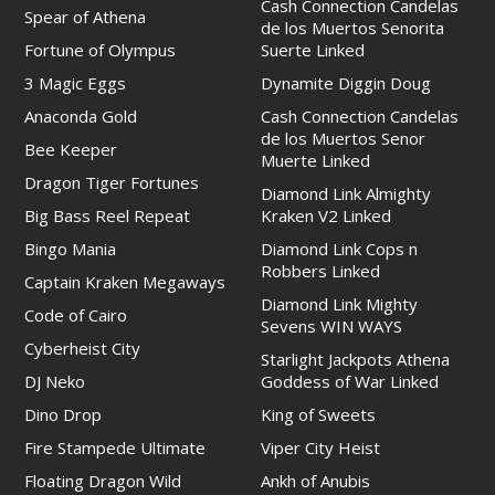
Cash Connection Candelas
Spear of Athena
de los Muertos Senorita
Fortune of Olympus
Suerte Linked
3 Magic Eggs
Dynamite Diggin Doug
Anaconda Gold
Cash Connection Candelas
de los Muertos Senor
Bee Keeper
Muerte Linked
Dragon Tiger Fortunes
Diamond Link Almighty
Big Bass Reel Repeat
Kraken V2 Linked
Bingo Mania
Diamond Link Cops n
Robbers Linked
Captain Kraken Megaways
Diamond Link Mighty
Code of Cairo
Sevens WIN WAYS
Cyberheist City
Starlight Jackpots Athena
DJ Neko
Goddess of War Linked
Dino Drop
King of Sweets
Fire Stampede Ultimate
Viper City Heist
Floating Dragon Wild
Ankh of Anubis