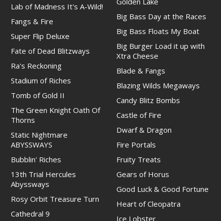
Golden Lake
Lab of Madness It's A-Wild!
Big Bass Day at the Races
Fangs & Fire
Big Bass Floats My Boat
Super Flip Deluxe
Big Burger Load it up with
Fate of Dead Blitzways
Xtra Cheese
Ra's Reckoning
Blade & Fangs
Stadium of Riches
Blazing Wilds Megaways
Tomb of Gold II
Candy Blitz Bombs
The Green Knight Oath Of
Castle of Fire
Thorns
Dwarf & Dragon
Static Nightmare
ABYSSWAYS
Fire Portals
Bubblin' Riches
Fruity Treats
13th Trial Hercules
Gears of Horus
Abyssways
Good Luck & Good Fortune
Rosy Orbit Treasure Turn
Heart of Cleopatra
Cathedral 9
Ice Lobster