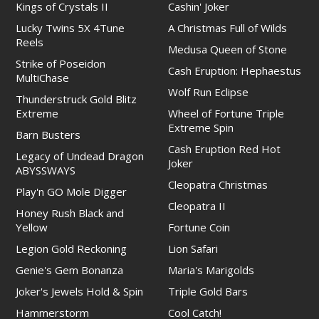
Kings of Crystals II
Cashin' Joker
Lucky Twins 5X 4Tune
A Christmas Full of Wilds
Reels
Medusa Queen of Stone
Strike of Poseidon
Cash Eruption: Hephaestus
MultiChase
Wolf Run Eclipse
Thunderstruck Gold Blitz
Extreme
Wheel of Fortune Triple
Extreme Spin
Barn Busters
Cash Eruption Red Hot
Legacy of Undead Dragon
Joker
ABYSSWAYS
Cleopatra Christmas
Play'n GO Mole Digger
Cleopatra II
Honey Rush Black and
Yellow
Fortune Coin
Legion Gold Reckoning
Lion Safari
Genie's Gem Bonanza
Maria's Marigolds
Joker's Jewels Hold & Spin
Triple Gold Bars
Hammerstorm
Cool Catch!