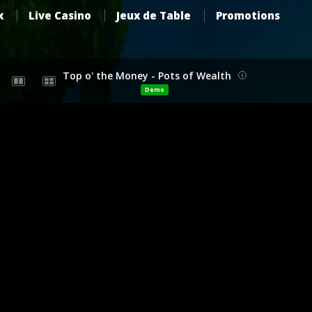
x
Live Casino
Jeux de Table
Promotions
Top o' the Money - Pots of Wealth
Demo