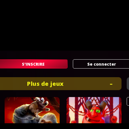
S'INSCRIRE
Se connecter
-
Plus de jeux