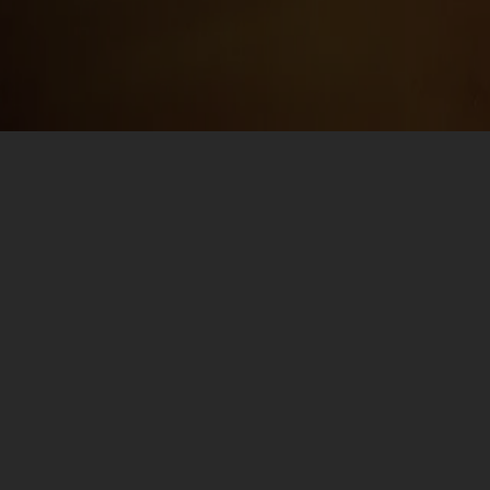
Jouez aux jeux PASINO.CH sur Android, iOS, tablette, Mac ou PC !
Accédez à nos méthodes de paiement en ligne 100 % fiables et
sécurisées.