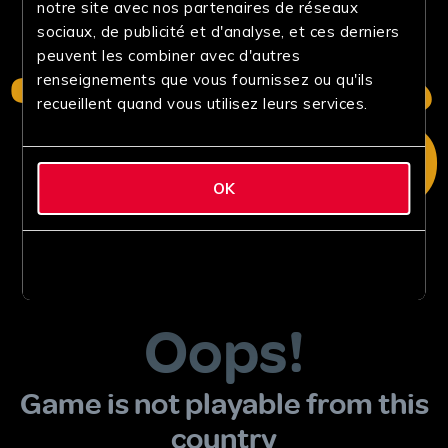
notre site avec nos partenaires de réseaux
sociaux, de publicité et d'analyse, et ces derniers
peuvent les combiner avec d'autres
renseignements que vous fournissez ou qu'ils
recueillent quand vous utilisez leurs services.
OK