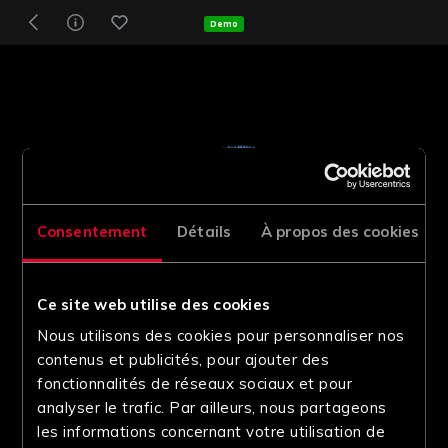
Demo
Consentement
Détails
À propos des cookies
Ce site web utilise des cookies
Nous utilisons des cookies pour personnaliser nos
contenus et publicités, pour ajouter des
fonctionnalités de réseaux sociaux et pour
analyser le trafic. Par ailleurs, nous partageons
les informations concernant votre utilisation de