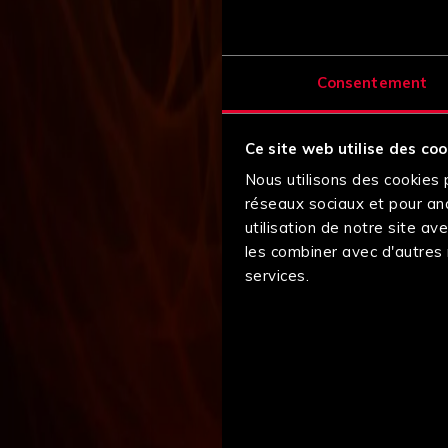
Consentement
Ce site web utilise des coo
Nous utilisons des cookies 
réseaux sociaux et pour ana
utilisation de notre site a
les combiner avec d'autres 
services.