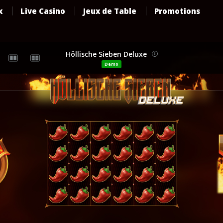
x
Live Casino
Jeux de Table
Promotions
Höllische Sieben Deluxe
Demo