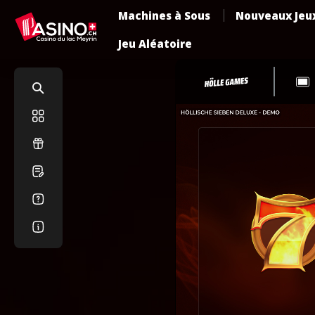
Machines à Sous
Nouveaux Jeu
Jeu Aléatoire