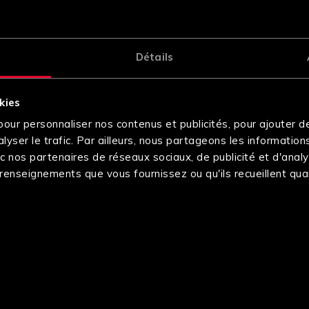
Détails
kies
pour personnaliser nos contenus et publicités, pour ajouter d
lyser le trafic. Par ailleurs, nous partageons les informatio
vec nos partenaires de réseaux sociaux, de publicité et d'anal
renseignements que vous fournissez ou qu'ils recueillent quan