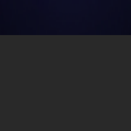
Jouez aux jeux PASINO.CH sur Android, iOS, tablette, Mac ou PC !
Accédez à nos méthodes de paiement en ligne 100 % fiables et
sécurisées.