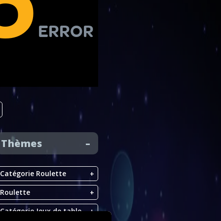
-
Thèmes
Catégorie
Roulette
+
Roulette
+
Catégorie
Jeux de table
+