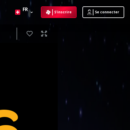
FR
S'inscrire
Se connecter