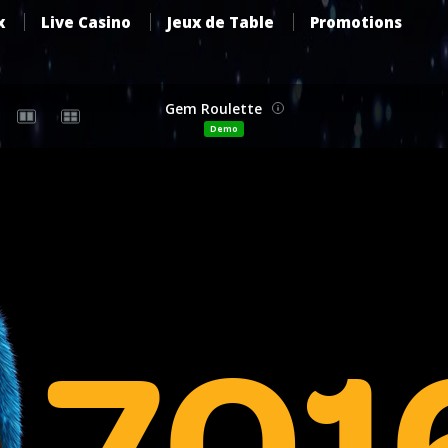
x
Live Casino
Jeux de Table
Promotions
Gem Roulette
Demo