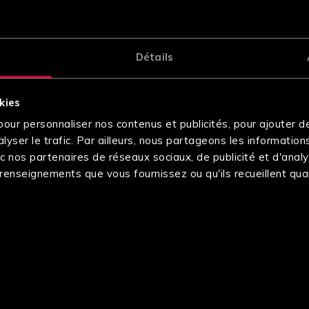
Détails
kies
pour personnaliser nos contenus et publicités, pour ajouter d
lyser le trafic. Par ailleurs, nous partageons les informatio
vec nos partenaires de réseaux sociaux, de publicité et d'anal
renseignements que vous fournissez ou qu'ils recueillent quan