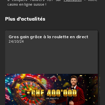
casino en ligne suisse !
Plus d'actualités
Gros gain grâce à la roulette en direct
24/10/24