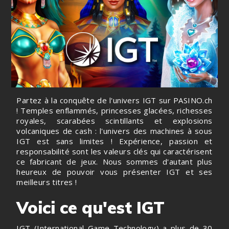
Partez à la conquête de l'univers IGT sur PASINO.ch
! Temples enflammés, princesses glacées, richesses
royales, scarabées scintillants et explosions
volcaniques de cash : l'univers des machines à sous
IGT est sans limites ! Expérience, passion et
responsabilité sont les valeurs clés qui caractérisent
ce fabricant de jeux. Nous sommes d'autant plus
heureux de pouvoir vous présenter IGT et ses
meilleurs titres !
Voici ce qu'est IGT
IGT (International Game Technology) a plus de 30