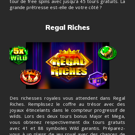
tour de free spins avec jusqu'à 45 tours gratuits. La
grande prêtresse est-elle de votre côté ?
Regal Riches
Des richesses royales vous attendent dans Regal
Riches. Remplissez le coffre au trésor avec des
joyaux étincelants dans le compteur progressif de
wilds. Lors des deux tours bonus Major et Mega,
vous obtenez respectivement dix tours gratuits
avec 41 et 88 symboles Wild garantis. Préparez-
vous à un plaisir de jeu royal avec des chances de