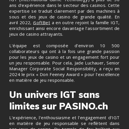
ans d'expérience dans le secteur des casinos. Cette
expertise se traduit clairement par des machines à
sous et des jeux de casino de grande qualité. En
avril 2022,
iSoftBet
a en outre rejoint la famille IGT,
enrichissant ainsi encore davantage l'assortiment de
jeux de casino attrayants.
L'équipe est composée d'environ 10 500
collaborateurs qui ont à la fois une grande passion
pour les jeux de casino et un engagement fort pour
un jeu responsable. Pour cela, Jade Luchauer, Senior
Manager Corporate Social Responsibility, a reçu en
2024 le prix « Don Feeney Award » pour l'excellence
en matière de jeu responsable.
Un univers IGT sans
limites sur PASINO.ch
L'expérience, l'enthousiasme et l'engagement d'IGT
en matière de jeu responsable se reflètent dans