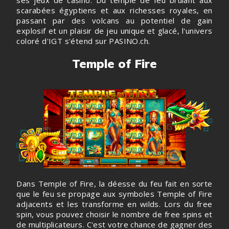
ses jeux de casino. Du temple de feu brûlant aux
scarabées égyptiens et aux richesses royales, en
passant par des volcans au potentiel de gain
explosif et un plaisir de jeu unique et glacé, l'univers
coloré d'IGT s'étend sur PASINO.ch.
Temple of Fire
Dans Temple of Fire, la déesse du feu fait en sorte
que le feu se propage aux symboles Temple of Fire
adjacents et les transforme en wilds. Lors du free
spin, vous pouvez choisir le nombre de free spins et
de multiplicateurs. C'est votre chance de gagner des