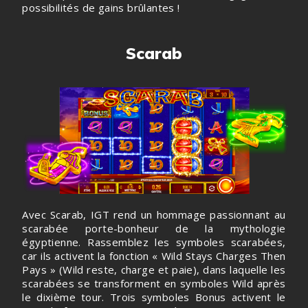
possibilités de gains brûlantes !
Scarab
Avec Scarab, IGT rend un hommage passionnant au
scarabée porte-bonheur de la mythologie
égyptienne. Rassemblez les symboles scarabées,
car ils activent la fonction « Wild Stays Charges Then
Pays » (Wild reste, charge et paie), dans laquelle les
scarabées se transforment en symboles Wild après
le dixième tour. Trois symboles Bonus activent le