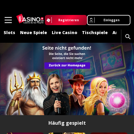
Registrieren
Einloggen
Slots
Neue Spiele
Live Casino
Tischspiele
Angebot
Häufig gespielt