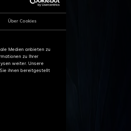
Über Cookies
iale Medien anbieten zu
rmationen zu Ihrer
ysen weiter. Unsere
ie ihnen bereitgestellt