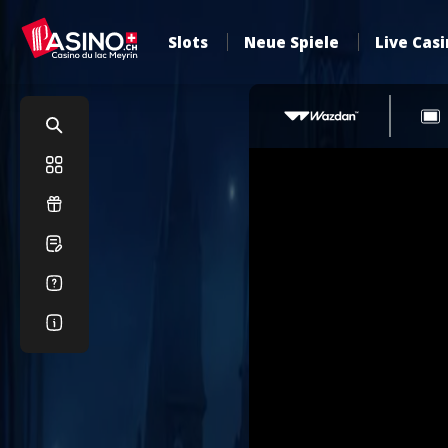
Slots
Neue Spiele
Live Cas