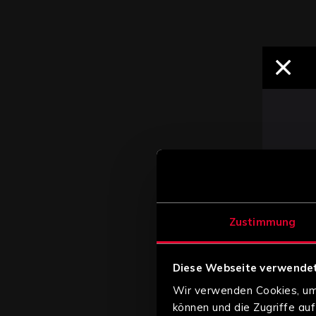
Zustimmung
Diese Webseite verwendet
Wir verwenden Cookies, um 
können und die Zugriffe au