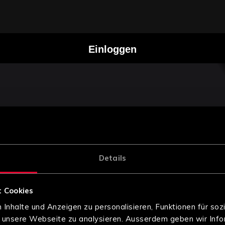
Einloggen
Details
 Cookies
ZUGANGSVERBOT ZU UNSEREM
ONLINE CASINO
Inhalte und Anzeigen zu personalisieren, Funktionen für soz
f unsere Webseite zu analysieren. Ausserdem geben wir Info