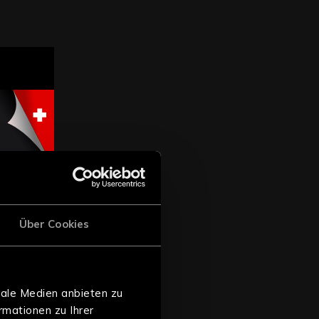
Über Cookies
iale Medien anbieten zu
rmationen zu Ihrer