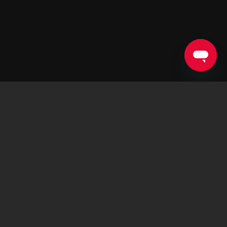
ilfe
Rechtliches
ontakt
Geschäftsbedingungen