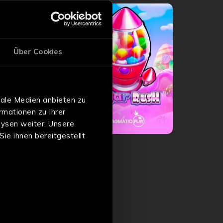
Über Cookies
iale Medien anbieten zu
rmationen zu Ihrer
ysen weiter. Unsere
ie ihnen bereitgestellt