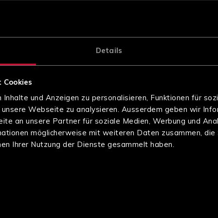
Details
 Cookies
Inhalte und Anzeigen zu personalisieren, Funktionen für soz
f unsere Webseite zu analysieren. Ausserdem geben wir Info
te an unsere Partner für soziale Medien, Werbung und Anal
mationen möglicherweise mit weiteren Daten zusammen, die S
men Ihrer Nutzung der Dienste gesammelt haben.