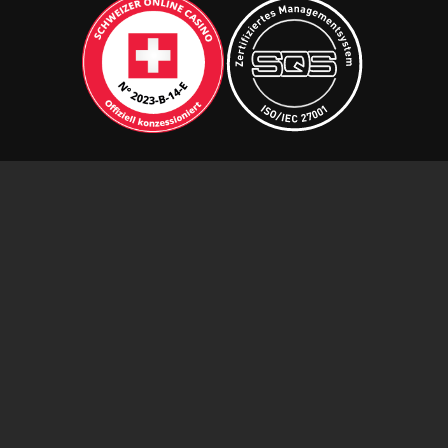
Spielen Sie auf PASINO.ch über Android, iOS, Handy, Tablet, Mac oder
PC! Profitieren Sie von einer Vielzahl von zuverlässigen und 100%
sicheren Online-Zahlungsmethoden.
.ch
Verantwortungsvolles
Ein und
H
Spielen
Auszahlen
ele
K
Limit setzen
Auszahlungen