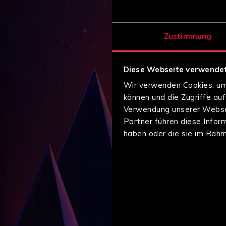
Zustimmung
Diese Webseite verwendet
Wir verwenden Cookies, um 
können und die Zugriffe au
Verwendung unserer Websei
Partner führen diese Infor
haben oder die sie im Rah