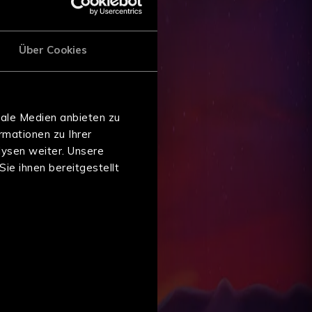
Über Cookies
iale Medien anbieten zu
rmationen zu Ihrer
ysen weiter. Unsere
ie ihnen bereitgestellt