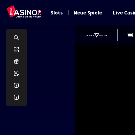
Slots
Neue Spiele
Live Cas