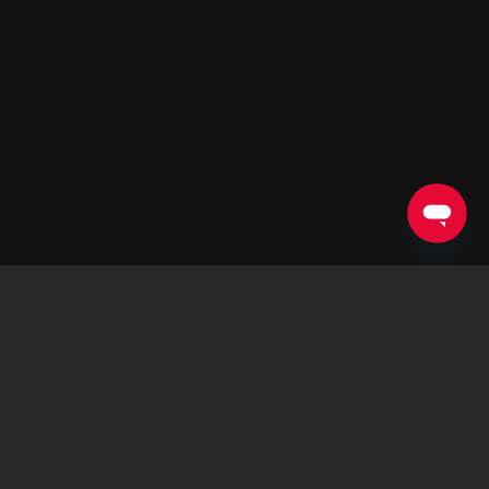
Spielen Sie auf PASINO.ch über Android, iOS, Handy, Tablet, Mac oder
PC! Profitieren Sie von einer Vielzahl von zuverlässigen und 100%