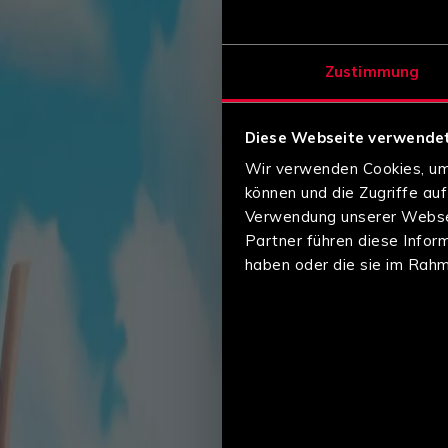
Zustimmung
Diese Webseite verwendet
Wir verwenden Cookies, um 
können und die Zugriffe au
Verwendung unserer Websei
Partner führen diese Infor
haben oder die sie im Rah