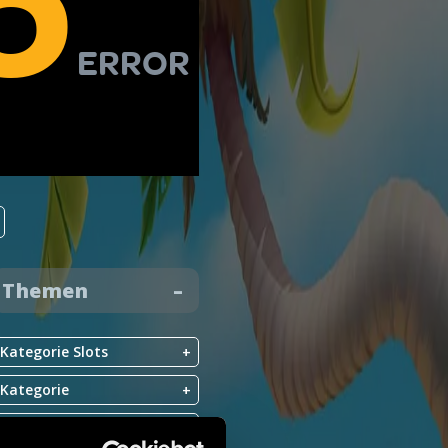
-
Themen
Kategorie
Slots
+
Kategorie
+
Kategorie
prize-drops-igt
+