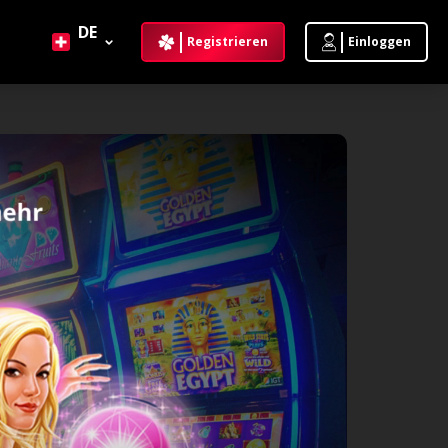
DE
Registrieren
Einloggen