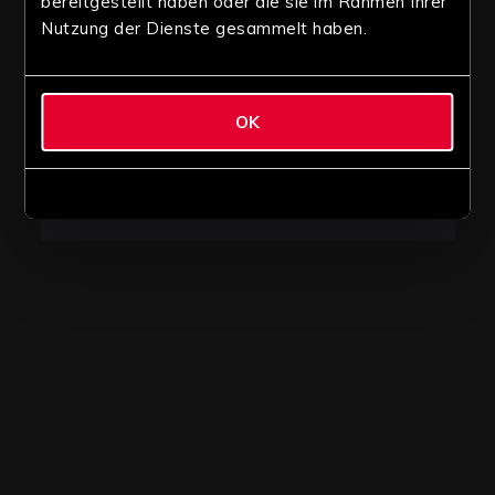
bereitgestellt haben oder die sie im Rahmen Ihrer
Nutzung der Dienste gesammelt haben.
OK
Live Chat
Klicken Sie hier