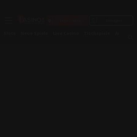
Registrieren
Einloggen
Slots
Neue Spiele
Live Casino
Tischspiele
Angebot