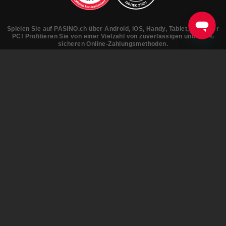
Spielen Sie auf PASINO.ch über Android, iOS, Handy, Tablet, Mac oder
PC! Profitieren Sie von einer Vielzahl von zuverlässigen und 100%
sicheren Online-Zahlungsmethoden.
PASINO.ch
Alle Spiele
Angebote
Hilfe