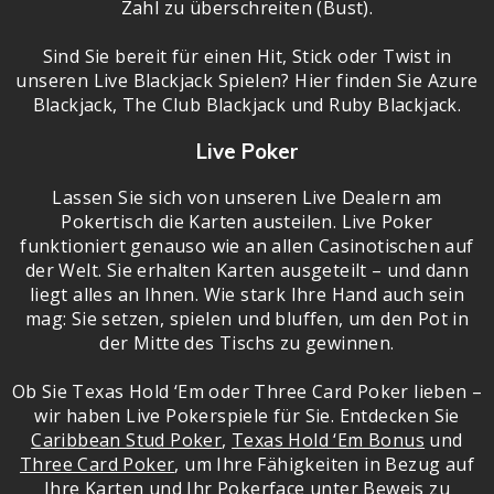
Zahl zu überschreiten (Bust).
Sind Sie bereit für einen Hit, Stick oder Twist in
unseren Live Blackjack Spielen? Hier finden Sie Azure
Blackjack, The Club Blackjack und Ruby Blackjack.
Live Poker
Lassen Sie sich von unseren Live Dealern am
Pokertisch die Karten austeilen. Live Poker
funktioniert genauso wie an allen Casinotischen auf
der Welt. Sie erhalten Karten ausgeteilt – und dann
liegt alles an Ihnen. Wie stark Ihre Hand auch sein
mag: Sie setzen, spielen und bluffen, um den Pot in
der Mitte des Tischs zu gewinnen.
Ob Sie Texas Hold ‘Em oder Three Card Poker lieben –
wir haben Live Pokerspiele für Sie. Entdecken Sie
Caribbean Stud Poker
,
Texas Hold ‘Em Bonus
und
Three Card Poker
, um Ihre Fähigkeiten in Bezug auf
Ihre Karten und Ihr Pokerface unter Beweis zu