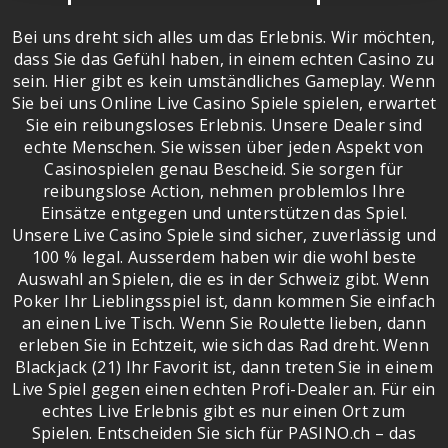
Bei uns dreht sich alles um das Erlebnis. Wir möchten,
dass Sie das Gefühl haben, in einem echten Casino zu
sein. Hier gibt es kein umständliches Gameplay. Wenn
Sie bei uns Online Live Casino Spiele spielen, erwartet
Sie ein reibungsloses Erlebnis. Unsere Dealer sind
echte Menschen. Sie wissen über jeden Aspekt von
Casinospielen genau Bescheid. Sie sorgen für
reibungslose Action, nehmen problemlos Ihre
Einsätze entgegen und unterstützen das Spiel.
Unsere Live Casino Spiele sind sicher, zuverlässig und
100 % legal. Ausserdem haben wir die wohl beste
Auswahl an Spielen, die es in der Schweiz gibt. Wenn
Poker Ihr Lieblingsspiel ist, dann kommen Sie einfach
an einen Live Tisch. Wenn Sie Roulette lieben, dann
erleben Sie in Echtzeit, wie sich das Rad dreht. Wenn
Blackjack (21) Ihr Favorit ist, dann treten Sie in einem
Live Spiel gegen einen echten Profi-Dealer an. Für ein
echtes Live Erlebnis gibt es nur einen Ort zum
Spielen. Entscheiden Sie sich für PASINO.ch – das