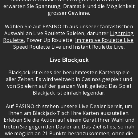
erwarten Sie Spannung, Dramatik und die Möglichkeit
grosser Gewinne.
Wählen Sie auf PASINO.ch aus unserer fantastischen
Auswahl an Live Roulette Spielen, darunter
Lightning
Roulette
, Power Up Roulette,
Immersive Roulette Live
,
Speed Roulette Live
und
Instant Roulette Live
.
Live Blackjack
Blackjack ist eines der berühmtesten Kartenspiele
aller Zeiten. Es wird weltweit in Casinos gespielt und
von Spielern auf der ganzen Welt geliebt: Das Spiel
Blackjack ist einfach legendär.
Auf PASINO.ch stehen unsere Live Dealer bereit, um
Ihnen am Blackjack-Tisch Ihre Karten auszuteilen.
Erleben Sie die Action auf einem Gerät Ihrer Wahl und
treten Sie gegen den Dealer an. Das Ziel ist es, so nah
wie möglich an 21 Punkte heranzukommen, ohne die