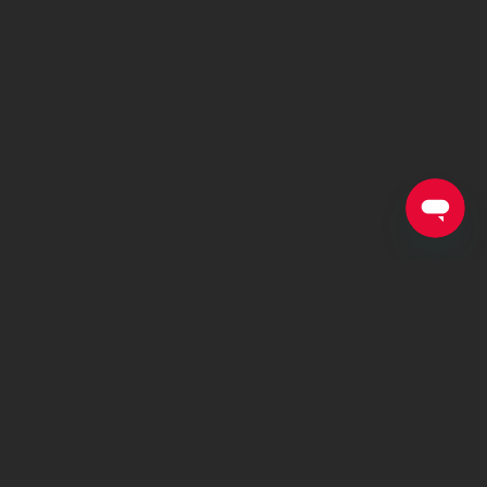
Spielen Sie auf PASINO.ch über Android, iOS, Handy, Tablet, Mac oder
PC! Profitieren Sie von einer Vielzahl von zuverlässigen und 100%