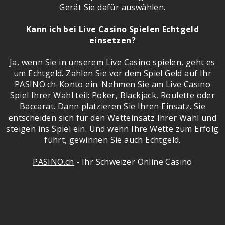
Gerät Sie dafür auswählen.
Kann ich bei Live Casino Spielen Echtgeld
einsetzen?
Ja, wenn Sie in unserem Live Casino spielen, geht es
um Echtgeld. Zahlen Sie vor dem Spiel Geld auf Ihr
PASINO.ch-Konto ein. Nehmen Sie am Live Casino
Spiel Ihrer Wahl teil: Poker, Blackjack, Roulette oder
Baccarat. Dann platzieren Sie Ihren Einsatz. Sie
entscheiden sich für den Wetteinsatz Ihrer Wahl und
steigen ins Spiel ein. Und wenn Ihre Wette zum Erfolg
führt, gewinnen Sie auch Echtgeld.
PASINO.ch
- Ihr Schweizer Online Casino