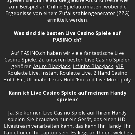
zum Beispiel an Online Spielautomaten, wobei die
Ergebnisse von einem Zufallszahlengenerator (ZZG)
ermittelt werden.
Was sind die besten Live Casino Spiele auf
PASINO.ch?
Auf PASINO.ch haben wir viele fantastische Live
Casino Spiele. Zu unseren besten Live Casino Spielen
gehören
Azure Blackjack
,
Infinite Blackjack
,
VIP
Roulette Live
,
Instant Roulette Live
,
2 Hand Casino
Hold ‘Em
,
Ultimate Texas Hold ‘Em
und
Live Monopoly
.
Kann ich Live Casino Spiele auf meinem Handy
spielen?
Ja, Sie können Live Casino Spiele auf Ihrem Handy
spielen. Sie brauchen nur ein Gerät, das einen HD-
Livestream verarbeiten kann, das kann Ihr Handy, Ihr
Tablet oder Ihr Laptop sein. Es liegt an Ihnen, welches