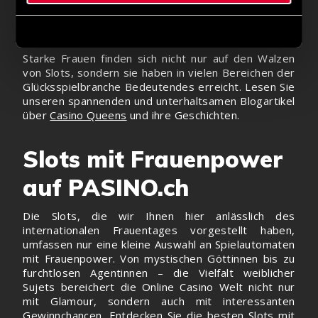
sorgt. Dieser Slot zeichnet sich durch seinen
besonderen Charme und die verlockende
Protagonistin aus.
Starke Frauen finden sich nicht nur auf den Walzen
von Slots, sondern sie haben in vielen Bereichen der
Glücksspielbranche Bedeutendes erreicht. Lesen Sie
unseren spannenden und unterhaltsamen Blogartikel
über
Casino Queens
und ihre Geschichten.
Slots mit Frauenpower
auf PASINO.ch
Die Slots, die wir Ihnen hier anlässlich des
internationalen Frauentages vorgestellt haben,
umfassen nur eine kleine Auswahl an Spielautomaten
mit Frauenpower. Von mystischen Göttinnen bis zu
furchtlosen Agentinnen – die Vielfalt weiblicher
Sujets bereichert die Online Casino Welt nicht nur
mit Glamour, sondern auch mit interessanten
Gewinnchancen. Entdecken Sie die besten
Slots mit