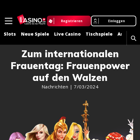
Registrieren
Einloggen
Slots
Neue Spiele
Live Casino
Tischspiele
Angebot
Zum internationalen
Frauentag: Frauenpower
auf den Walzen
Nachrichten | 7/03/2024