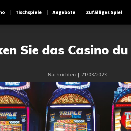
ino
Tischspiele
Angebote
Zufälliges Spiel
en Sie das Casino du 
Nachrichten | 21/03/2023