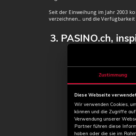
Seit der Einweihung im Jahr 2003 k
verzeichnen... und die Verfügbarkeit
PASINO.ch, insp
Zustimmung
Diese Webseite verwendet
Wir verwenden Cookies, um 
können und die Zugriffe au
Verwendung unserer Websei
Partner führen diese Infor
haben oder die sie im Rah