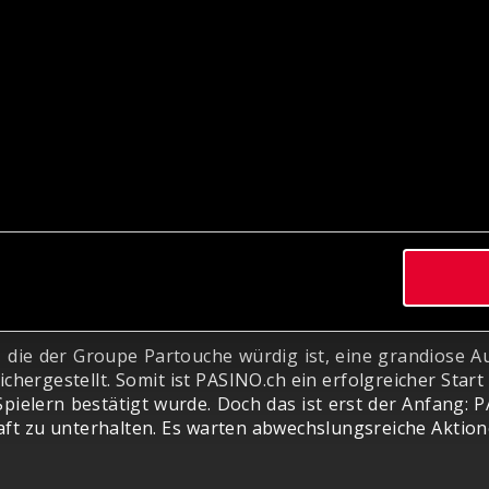
on PASINO.ch im November 2020 stattfand, wurde die Ge
erprüft. Denn bei der Entwicklung des ersten Online Cas
on PASINO.ch ist sicherlich keine Überraschung: Denn 
t, die der Groupe Partouche würdig ist, eine grandiose 
chergestellt. Somit ist PASINO.ch ein erfolgreicher Star
pielern bestätigt wurde. Doch das ist erst der Anfang: P
aft zu unterhalten. Es warten abwechslungsreiche Aktio