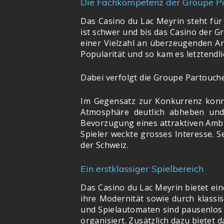
Die Fachkompetenz der Groupe Pa
Das Casino du Lac Meyrin steht für
ist schwer und bis das Casino der 
einer Vielzahl an überzeugenden A
Popularität und so kam es letztendl
Dabei verfolgt die Groupe Partouche
Im Gegensatz zur Konkurrenz konnt
Atmosphäre deutlich abheben und 
Bevorzugung eines attraktiven Ambi
Spieler weckte grosses Interesse. S
der Schweiz.
Ein erstklassiger Spielbereich
Das Casino du Lac Meyrin bietet ein
ihre Modernität sowie durch klassi
und Spielautomaten sind pausenlos i
organisiert. Zusätzlich dazu bietet 