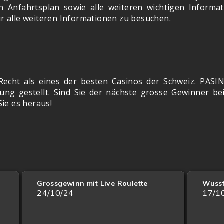
n Anfahrtsplan sowie alle weiteren wichtigen Informat
r alle weiteren Informationen zu besuchen.
echt als eines der besten Casinos der Schweiz. PASINO
gung gestellt. Sind Sie der nächste grosse Gewinner 
Sie es heraus!
Grossgewinn mit Live Roulette
Wusst
24/10/24
17/1