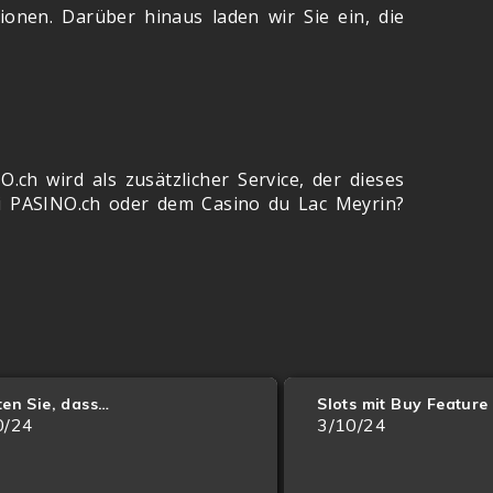
ionen. Darüber hinaus laden wir Sie ein, die
.ch wird als zusätzlicher Service, der dieses
bei PASINO.ch oder dem Casino du Lac Meyrin?
en Sie, dass…
Slots mit Buy Feature
0/24
3/10/24