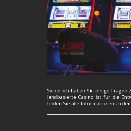
Sicherlich haben Sie einige Fragen
landbasierte Casino ist für die En
finden Sie alle Informationen zu de